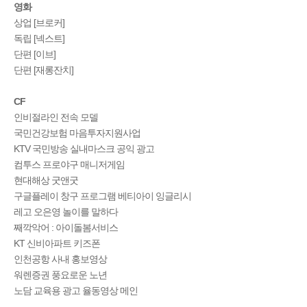
영화
상업 [브로커]
독립 [넥스트]
단편 [이브]
단편 [재롱잔치]
CF
인비절라인 전속 모델
국민건강보험 마음투자지원사업
KTV 국민방송 실내마스크 공익 광고
컴투스 프로야구 매니저게임
현대해상 굿앤굿
구글플레이 창구 프로그램 베티아이 잉글리시
레고 오은영 놀이를 말하다
째깍악어 : 아이돌봄서비스
KT 신비아파트 키즈폰
인천공항 사내 홍보영상
워렌증권 풍요로운 노년
노담 교육용 광고 율동영상 메인
​