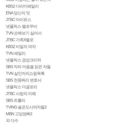
KBS2 다리미패밀리
ENA 당신의 맛
JTBC 마이유스
넷플릭스 멜로무비
TVN 손해보기 싫어서
JTBC 가족X멜로
KBS2 비밀의 여자
TVN 패밀리
넷플릭스 경성크리처
SBS 악의 마음을 읽은 자들
TVN 살인자의쇼핑목록
SBS 천원짜리 변호사
넷플릭스 더글로리
JTBC 사랑의 이해
SBS 트롤리
TVING 술꾼도시여자들2
MBN 고딩엄빠2
외 다수