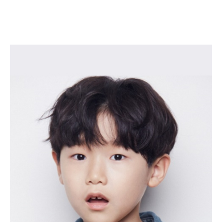
권도훈
KWON DO HOON