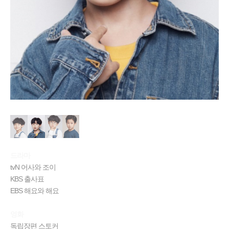
드라마
tvN 어사와 조이
KBS 출사표
EBS 해요와 해요
영화
독립장편 스토커