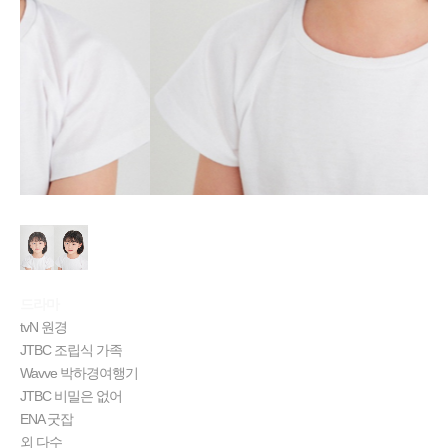
드라마
tvN 원경
JTBC 조립식 가족
Wavve 박하경여행기
JTBC 비밀은 없어
ENA 굿잡
외 다수