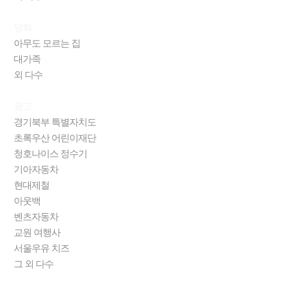
영화
아무도 모르는 집
대가족
외 다수
광고
경기북부 특별자치도
초록우산 어린이재단
청호나이스 정수기
기아자동차
현대제철
아웃백
벤츠자동차
교원 여행사
서울우유 치즈
그 외 다수