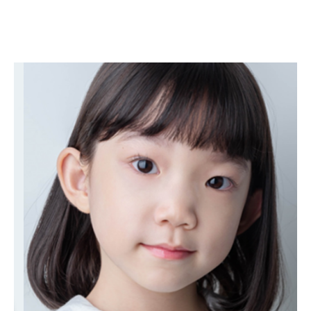
강규린
KANG GYU RIN