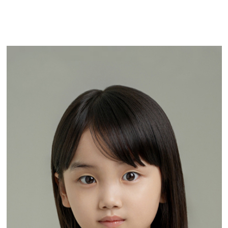
장온리
JANG ON RI