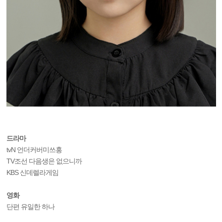
드라마
tvN 언더커버미쓰홍
TV조선 다음생은 없으니까
KBS 신데렐라게임
영화
단편 유일한 하나